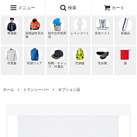
メニュー
検索
カート
警備服
高視認性安全
熱中症対策商
レインコート
安全ベスト
装備品
服
品
作業服
快適ウェア
制帽・キャッ
空調服
安全靴
旗
プ・付属品
ホーム
トランシーバー
オプション品