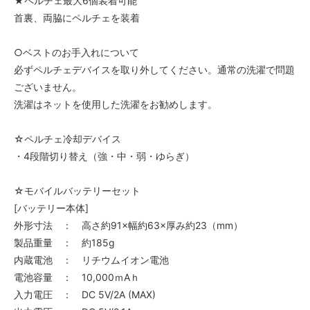
★ペルチェ最大6個装着可能
首裏、両脇にペルチェを装着
○ベストのお手入れについて
必ずペルチェデバイスを取り外してください。通常の洗濯で問題
ございません。
洗濯はネットを使用した洗濯をお勧めします。
☆ペルチェ冷却デバイス
・4段階切り替え（強・中・弱・ゆらぎ）
☆モバイルバッテリーセット
[バッテリー本体]
外形寸法 ： 高さ約91×幅約63×厚み約23（mm）
製品重量 ： 約185g
内蔵電池 ： リチウムイオン電池
電池容量 ： 10,000ｍAｈ
入力電圧 ： DC 5V/2A (MAX)