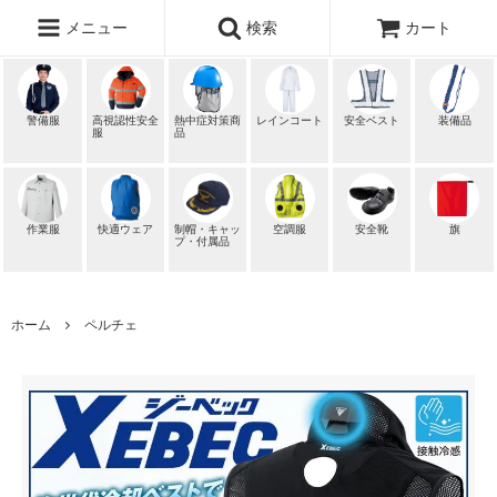
メニュー
検索
カート
警備服
高視認性安全
熱中症対策商
レインコート
安全ベスト
装備品
服
品
作業服
快適ウェア
制帽・キャッ
空調服
安全靴
旗
プ・付属品
ホーム
ペルチェ