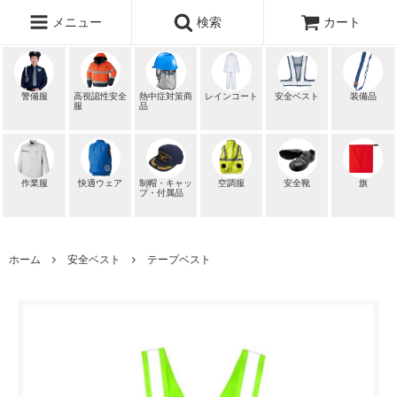
メニュー
検索
カート
警備服
高視認性安全
熱中症対策商
レインコート
安全ベスト
装備品
服
品
作業服
快適ウェア
制帽・キャッ
空調服
安全靴
旗
プ・付属品
ホーム
安全ベスト
テープベスト